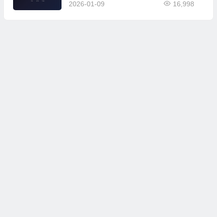
端口/KVM/香港/国内三网优化
2026-01-09
16,998