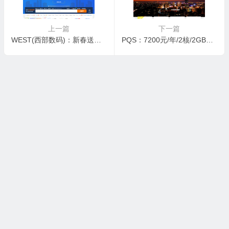
上一篇
下一篇
WEST(西部数码)：新春送红包，绑定微信账号，真刀实枪送现金，亲测真实
PQS：7200元/年/2核/2GB内存/10GB SSD空间/不限流量/10Mbps-500Mbps带宽，独享/KVM/沪日IPLC/深港IPLC/上海CN2