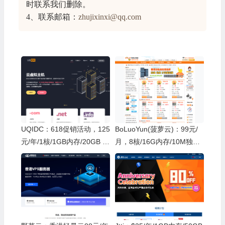
时联系我们删除。
4、联系邮箱：
zhujixinxi@qq.com
UQIDC：618促销活动，125
BoLuoYun(菠萝云)：99元/
元/年/1核/1GB内存/20GB S
月，8核/16G内存/10M独享/
SD空间/1TB流量/1Gbps端
100G SSD，年付990元，买
口/KVM/西雅图/洛杉矶/英国/
二年送一年，可选美国/香港/
德国等；韩国预售
大陆