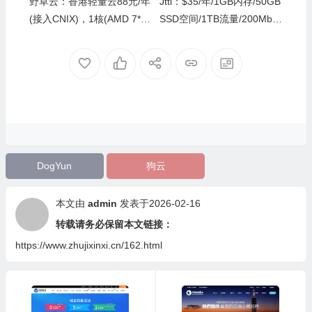
野草云：香港轻量云88元/年
Jtti：$35/年/1GB内存/50GB
(接入CNIX)，1核(AMD 7**
SSD空间/1TB流量/200Mbps
2)1G/15G NVME/100M优质
端口/KVM/日本/香港，均国
@380G月流量
内直连
DogYun
狗云
本文由
admin
发表于2026-02-16
转载请务必保留本文链接：
https://www.zhujixinxi.cn/162.html