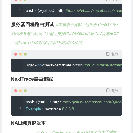
bash 
<(
wget 
-
qO
-
  http
:
//tutu.ovh/bash/superbench/superbench
服务器回程路由测试
#来自李子博客，适用于 CentOS 6/7，
测试服务器回程线路类型，支持CN2/AS9929/CMIN2/香港HGC/
台湾HiNET/日本软银/日本IIJ/韩国SK检测。
复制
wget 
--
no
-
check
-
certificate https
:
//tutu.ovh/bash/returnroute/
NextTrace路由追踪
复制
bash 
<(
curl 
-
Ls
 https
:
//raw.githubusercontent.com/sjlleo/nexttr
Example
：
nexttrace 
8.8
.
8.8
NALI纯真IP版本
更新地址库可以使用
nali
-
update
命令,
IP
库更
新地址：
https
:
//tutu.ovh/bash/nali/QQWry.Dat
#来自李子博客，