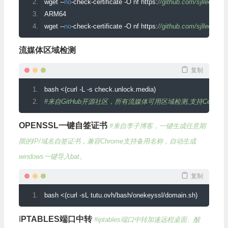
wget 
--
no
-
check
-
certificate 
-
O nf https
:
//github.com/sjlleo/net
ARM64
wget 
--
no
-
check
-
certificate 
-
O nf https
:
//github.com/sjlleo/net
流媒体区域检测
复制
bash 
<(
curl 
-
L 
-
s check
.
unlock
.
media
)
#来自GitHub开源社区，所有流媒体可用区域检测,支持CentOS 6+, Ubuntu 
OPENSSL一键自签证书
#来自李子博客，一键生成任意期
限的IP/域名自签证书，兼容Chrome支持备用名称，自动生成
windows一键导入bat。
复制
bash 
<(
curl 
-
sL tutu
.
ovh
/
bash
/
onekeyssl
/
domain
.
sh
)
I
PTABLES端口中转
#iptables端口中转加速远程桌面、酸