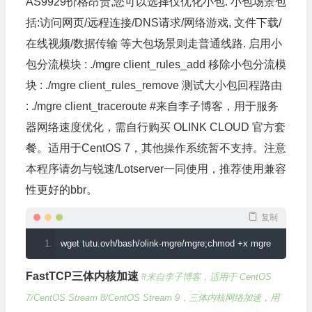
AS9929
价格昂贵,您可以选择仅优化小包.
小包场景包
括:访问网页/远程连接/
DNS
请求/网络游戏,
文件下载/
在线视频/数据传输
等大包场景则走普通线路.
启用小
包分流模块
:
./
mgre client_rules_add
移除小包分流模
块
:
./
mgre client_rules_remove
测试大小包回程路由
:
./
mgre client_traceroute
#来自李子博客，用于服务
器网络速度优化，需自行购买 OLINK CLOUD 官方套
餐。适用于CentOS 7，其他操作系统暂不支持。注意
本程序请勿与锐速/Lotserver一同使用，推荐使用兼容
性更好的bbr。
复制
wget tutu
.
ovh
/
bash
/
olink
-
mgre
/
mgre
;
chmod 
+
x mgre
FastTCP三体内核加速
#来自李子博客，适用于 CentOS
7/CentOS Stream 8/CentOS Stream 9，三体内核网络加速，用