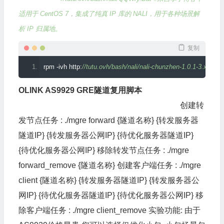
适用于 CentOS 7，集成了纯真 IP 库的 NALI，用于各种场景解
析 IP 归属地。
复制
rpm 
-
ivh http
:
//tutu.ovh/bash/nali/nali-chunzhen-1.0.1-3.x86_6
OLINK AS9929 GRE隧道复用脚本
用法如下：
创建
olink
创建转
隧道
:
./
mgre olink
移除
olink
隧道
:
./
mgre olink_remove
发节点任务
:
./
mgre forward
{隧道名称}
{转发服务器
隧道
IP
}
{转发服务器公网
IP
}
{待优化服务器隧道
IP
}
{待优化服务器公网
IP
}
移除转发节点任务
:
./
mgre
forward_remove
{隧道名称}
创建客户端任务
:
./
mgre
client
{隧道名称}
{转发服务器隧道
IP
}
{转发服务器公
网
IP
}
{待优化服务器隧道
IP
}
{待优化服务器公网
IP
}
移
除客户端任务
:
./
mgre client_remove
实验功能:
由于