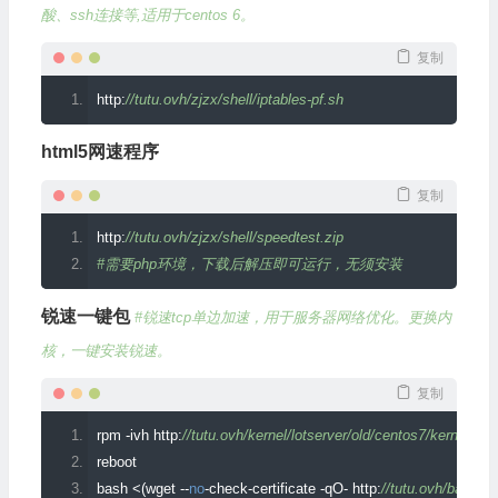
酸、ssh连接等,适用于centos 6。
复制
http
:
//tutu.ovh/zjzx/shell/iptables-pf.sh 
html5网速程序
复制
http
:
//tutu.ovh/zjzx/shell/speedtest.zip 
#需要php环境，下载后解压即可运行，无须安装
锐速一键包
#锐速tcp单边加速，用于服务器网络优化。更换内
核，一键安装锐速。
复制
rpm 
-
ivh http
:
//tutu.ovh/kernel/lotserver/old/centos7/kernel-3.
reboot
bash 
<(
wget 
--
no
-
check
-
certificate 
-
qO
-
 http
:
//tutu.ovh/bash/lot