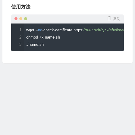
使用方法
复制
wget 
--
no
-
check
-
certificate https
:
//tutu.ovh/zjzx/shell/name.sh
chmod 
+
x name
.
sh
./
name
.
sh