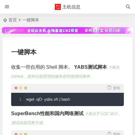
主机信息
首页
一键脚本
一键脚本
收集一些自用的 Shell 脚本。
YABS测试脚本
#来自
GitHub，老外比较爱用的服务器性能测试脚本。
复制
wget 
-
qO
-
 yabs
.
sh 
|
 bash
SuperBench性能和国内网络测试
#来自于 LOC MJJ，
测试内容完整方便。
复制