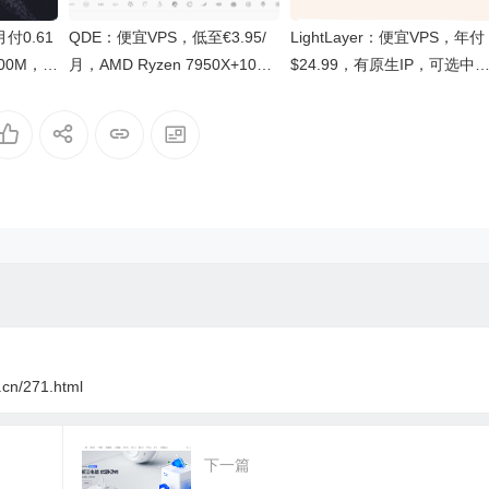
月付0.61
QDE：便宜VPS，低至€3.95/
LightLayer：便宜VPS，年付
00M，5
月，AMD Ryzen 7950X+10Gb
$24.99，有原生IP，可选中
P，同时
ps，荷兰阿姆斯特丹数据中心
(香港/台湾)/新加坡/美国
i.cn/271.html
下一篇