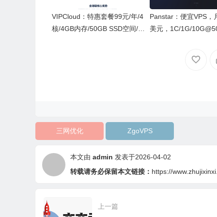
VIPCloud：特惠套餐99元/年/4
Panstar：便宜VPS，
核/4GB内存/50GB SSD空间/不
美元，1C/1G/10G@5
限流量/10Mbps端口/KVM/三网
12G流量，德国原生I
优化
支持IPV6和IPV4
三网优化
ZgoVPS
本文由
admin
发表于2026-04-02
转载请务必保留本文链接：
https://www.zhujixinx
上一篇