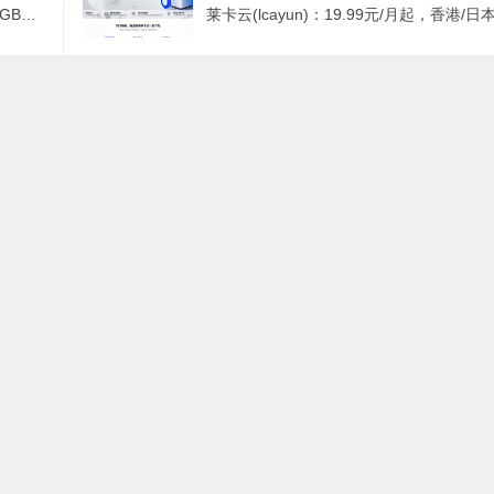
666clouds：大陆优化线路，150元/年/1GB内存/10GB SSD硬盘/400GB流量/100Mbps-200Mbps端口/KVM/香港