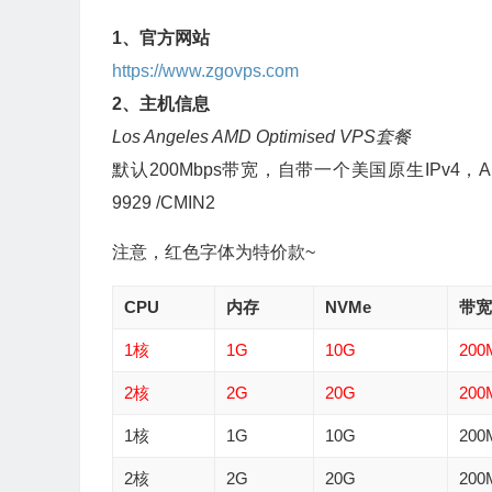
1、官方网站
https://www.zgovps.com
2、主机信息
Los Angeles AMD Optimised VPS套餐
默认200Mbps带宽，自带一个美国原生IPv4，AMD EPY
9929 /CMIN2
注意，红色字体为特价款~
CPU
内存
NVMe
带宽
1核
1G
10G
200
2核
2G
20G
200
1核
1G
10G
200
2核
2G
20G
200