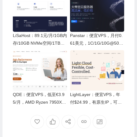
LiSaHost：89.1元/月/1GB内
Panstar：便宜VPS，月付0.
存/10GB NVMe空间/1TB流
61美元，1C/1G/10G@500
量/50Mbps-150Mbps端口/K
M，512G流量，德国原生I
VM/香港HGC/双ISP/原生住
P，同时支持IPV6和IPV4
宅IP
QDE：便宜VPS，低至€3.9
LightLayer：便宜VPS，年
5/月，AMD Ryzen 7950X+1
付$24.99，有原生IP，可选
0Gbps，荷兰阿姆斯特丹数
中国(香港/台湾)/新加坡/美国
据中心