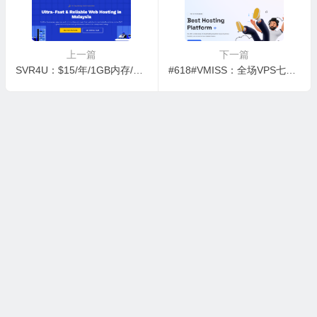
上一篇
下一篇
SVR4U：$15/年/1GB内存/15GB SSD空间/1TB流量/1Gbps端口/KVM/马来西亚，国际线路
#618#VMISS：全场VPS七折起：美国/韩国/日本/香港VPS低至8.5元/月起,可选CN2 GIA/AS9929/CMIN2/三网优化线路