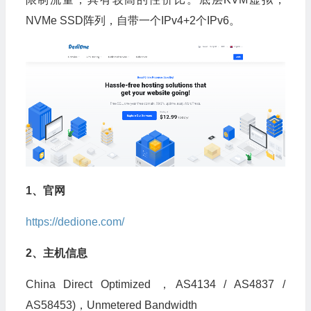
NVMe SSD阵列，自带一个IPv4+2个IPv6。
1、官网
https://dedione.com/
2、主机信息
China Direct Optimized ，AS4134 / AS4837 /
AS58453)，Unmetered Bandwidth