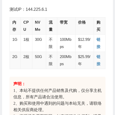
测试IP：144.225.6.1
内
CP
NV
流
带宽
价格
购
存
U
Me
量
买
1G
1核
30G
不
100Mb
$12.99/
链
限
ps
年
接
2G
2核
50G
不
200Mb
$25.99/
链
限
ps
年
接
声明：
1、本站不提供任何产品销售及代购，仅分享
主机
信息
，所有产品请合法使用。
2、购买和使用中遇到的问题与本站无关，请联络
相关供应商处理。