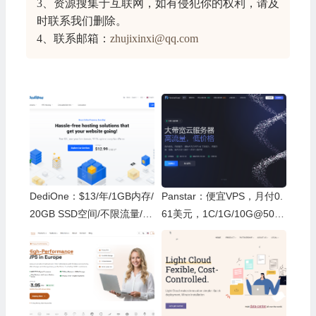
3、资源搜集于互联网，如有侵犯你的权利，请及
时联系我们删除。
4、联系邮箱：
zhujixinxi@qq.com
DediOne：$13/年/1GB内存/
Panstar：便宜VPS，月付0.
20GB SSD空间/不限流量/10
61美元，1C/1G/10G@500
0Mbps-1Gbps端口/KVM/洛
M，512G流量，德国原生I
杉矶/AS4134/4837/58453
P，同时支持IPV6和IPV4