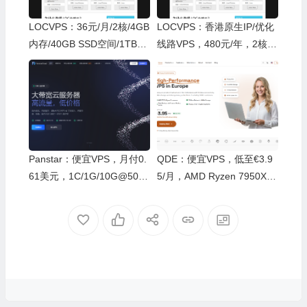
LOCVPS：36元/月/2核/4GB
LOCVPS：香港原生IP/优化
内存/40GB SSD空间/1TB流
线路VPS，480元/年，2核/4
量/450Mbps端口/KVM/日本
G内存/40G SSD/35Mbps@
东京/BGP+SoftBank+KDDI
250G月流量
Panstar：便宜VPS，月付0.
QDE：便宜VPS，低至€3.9
61美元，1C/1G/10G@500
5/月，AMD Ryzen 7950X+1
M，512G流量，德国原生I
0Gbps，荷兰阿姆斯特丹数
P，同时支持IPV6和IPV4
据中心