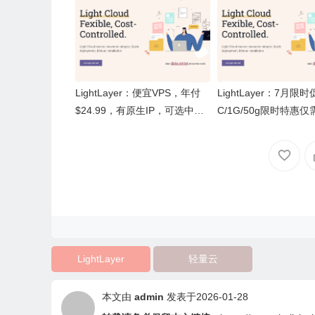
LightLayer：便宜VPS，年付
LightLayer：7月限
$24.99，有原生IP，可选中国
C/1G/50g限时特惠仅需 
(香港/台湾)/新加坡/美国
月，续费同价，大陆优
国际线路可选，美国
服务器
LightLayer
轻量云
本文由
admin
发表于2026-01-28