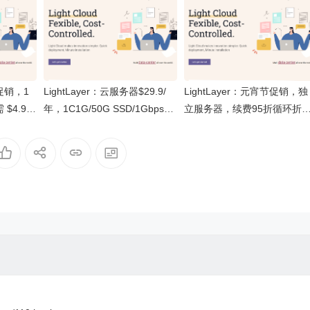
时促销，1
LightLayer：云服务器$29.9/
LightLayer：元宵节促销，独
$4.9/
年，1C1G/50G SSD/1Gbps@
立服务器，续费95折循环折
化/普通/
1T月流量/原生IP，机房位于美
扣、买五赠一、买十赠二，持
圣何塞云
国洛杉矶
续时间至3月底