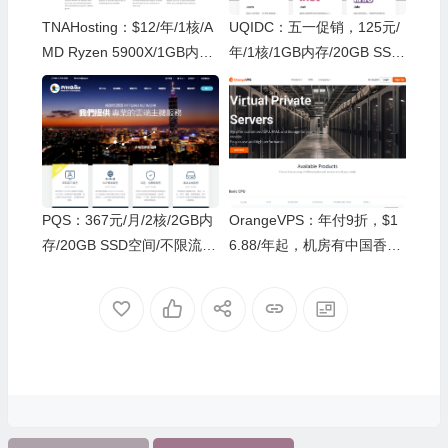
TNAHosting：$12/年/1核/A
UQIDC：五一促销，125元/
MD Ryzen 5900X/1GB内存/
年/1核/1GB内存/20GB SSD
20GB NVMe空间/15TB流量/
空间/500GB流量/100Mbps-
1Gbps端口/KVM/芝加哥
1Gbps端口/KVM/香港/英国/
荷兰/德国/洛杉矶等
PQS：367元/月/2核/2GB内
OrangeVPS：年付9折，$1
存/20GB SSD空间/不限流
6.88/年起，机房有中国香港/
量/200Mbps-1Gbps端口，
新加坡/美国/日本
独享/KVM/越南，动态IP