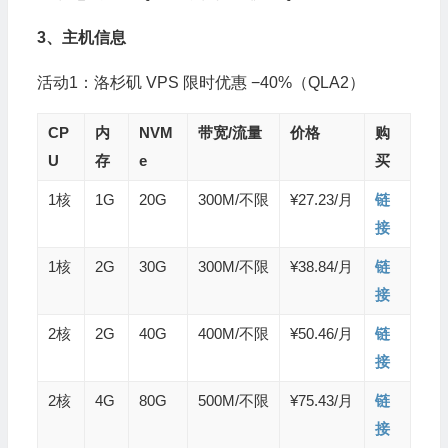
3、主机信息
活动1：洛杉矶 VPS 限时优惠 −40%（QLA2）
CP
内
NVM
带宽/流量
价格
购
U
存
e
买
1核
1G
20G
300M/不限
¥27.23/月
链
接
1核
2G
30G
300M/不限
¥38.84/月
链
接
2核
2G
40G
400M/不限
¥50.46/月
链
接
2核
4G
80G
500M/不限
¥75.43/月
链
接