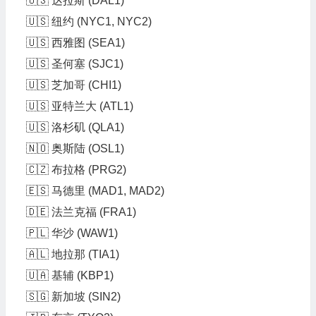
🇺🇸 达拉斯 (DAL1)
🇺🇸 纽约 (NYC1, NYC2)
🇺🇸 西雅图 (SEA1)
🇺🇸 圣何塞 (SJC1)
🇺🇸 芝加哥 (CHI1)
🇺🇸 亚特兰大 (ATL1)
🇺🇸 洛杉矶 (QLA1)
🇳🇴 奥斯陆 (OSL1)
🇨🇿 布拉格 (PRG2)
🇪🇸 马德里 (MAD1, MAD2)
🇩🇪 法兰克福 (FRA1)
🇵🇱 华沙 (WAW1)
🇦🇱 地拉那 (TIA1)
🇺🇦 基辅 (KBP1)
🇸🇬 新加坡 (SIN2)