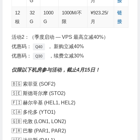
G
月
接
12
32
1000
1000M/不
¥923.25/
链
核
G
G
限
月
接
活动2：（季度启动 — VPS 最高立减40%）
优惠码：
， 新购立减40%
Q40
优惠码：
，续费立减30%
Q30
仅限以下机房参与活动，截止4月15日！
🇧🇬 索菲亚 (SOF2)
🇸🇪 斯德哥尔摩 (STO2)
🇫🇮 赫尔辛基 (HEL1, HEL2)
🇨🇦 多伦多 (YTO1)
🇬🇧 伦敦 (LON1, LON2)
🇫🇷 巴黎 (PAR1, PAR2)