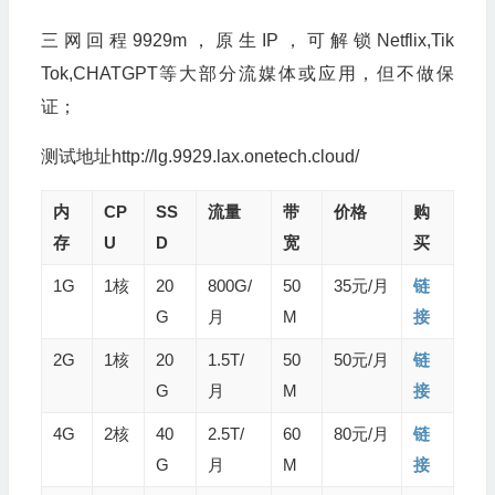
三网回程9929m，原生IP，可解锁Netflix,Tik
Tok,CHATGPT等大部分流媒体或应用，但不做保
证；
测试地址http://lg.9929.lax.onetech.cloud/
内
CP
SS
流量
带
价格
购
存
U
D
宽
买
1G
1核
20
800G/
50
35元/月
链
G
月
M
接
2G
1核
20
1.5T/
50
50元/月
链
G
月
M
接
4G
2核
40
2.5T/
60
80元/月
链
G
月
M
接