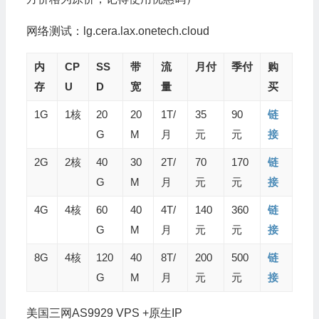
网络测试：lg.cera.lax.onetech.cloud
内
CP
SS
带
流
月付
季付
购
存
U
D
宽
量
买
1G
1核
20
20
1T/
35
90
链
G
M
月
元
元
接
2G
2核
40
30
2T/
70
170
链
G
M
月
元
元
接
4G
4核
60
40
4T/
140
360
链
G
M
月
元
元
接
8G
4核
120
40
8T/
200
500
链
G
M
月
元
元
接
美国三网AS9929 VPS +原生IP