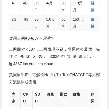
4G
4核
80
4/月
80
118元/
链
G
M
月
接
8G
4核
80
5.0T/
60
150元/
链
G
月
M
月
接
美国三网AS4837 + 原生IP
三网回程 4837，三网表现不错，联通体验最优，极
致性价比之选。300M带宽测试地址：
lg.4837.lax.onetech.cloud
美国原生IP，可解锁Netflix,Tik Tok,CHATGPT等大部
分流媒体或应用
内
CP
SS
流量
带宽
价格
购
存
U
D
买