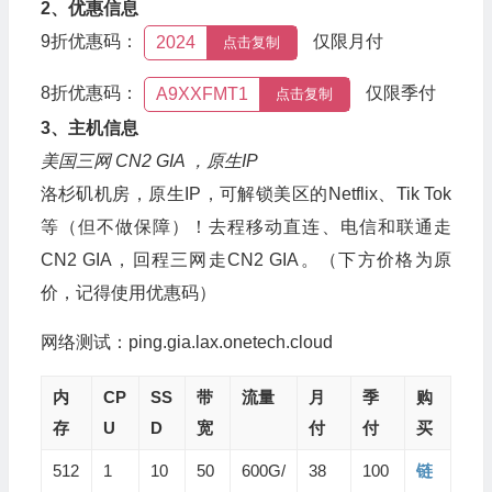
2、优惠信息
9折优惠码：
仅限月付
2024
点击复制
8折优惠码：
仅限季付
A9XXFMT1
点击复制
3、主机信息
美国三网 CN2 GIA ，原生IP
洛杉矶机房，原生IP，可解锁美区的Netflix、Tik Tok
等（但不做保障）！去程移动直连、电信和联通走
CN2 GIA，回程三网走CN2 GIA。（下方价格为原
价，记得使用优惠码）
网络测试：ping.gia.lax.onetech.cloud
内
CP
SS
带
流量
月
季
购
存
U
D
宽
付
付
买
512
1
10
50
600G/
38
100
链