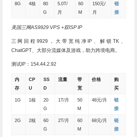
8G
4核
80
5.0T/
60
150元/
链
G
月
M
月
接
美国三网AS9929 VPS +双ISP IP
三网回程9929，大带宽纯净IP、解锁TK、
ChatGPT、大部分流媒体及游戏，助力跨境电商。
测试IP：154.44.2.92
内
CP
SS
流量
带
价格
购
存
U
D
宽
买
1G
1核
20
1T/月
50
48元/月
链
G
M
接
2G
2核
60
2T/月
60
68元/月
链
G
M
接