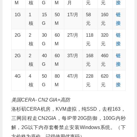
M
核
G
M
月
元
元
接
1G
1
15
50
1T/月
58
160
链
核
G
M
元
元
接
2G
2
30
60
2T/月
118
320
链
核
G
M
元
元
接
2G
2
40
60
3T/月
168
460
链
核
G
M
元
元
接
4G
4
50
80
4T/月
228
620
链
核
G
M
元
元
接
美国CERA- CN2 GIA+高防
洛杉矶CERA机房，KVM虚拟，纯SSD，去程163，
三网回程走CN2GIA，每IP带20G防御，100G内秒
解，2G以下内存套餐禁止安装Windows系统。（下
方价格为原价，记得使用优惠码）