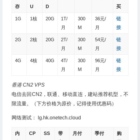
存
U
D
买
1G
1核
20G
1T/
300
36元/
链
月
M
月
接
2G
2核
20G
2T/
300
54元/
链
月
M
月
接
4G
4核
40G
4T/
300
96元/
链
月
M
月
接
香港 CN2 VPS
电信去回CN2，联通、移动直连，建站推荐机型，不
限流量。（下方价格为原价，记得使用优惠码）
网络测试： lg.hk.onetech.cloud
内
CP
SS
带
月付
季付
购