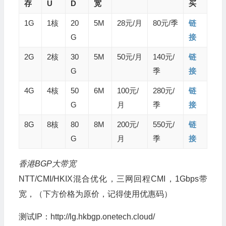
存
U
D
宽
买
1G
1核
20
5M
28元/月
80元/季
链
G
接
2G
2核
30
5M
50元/月
140元/
链
G
季
接
4G
4核
50
6M
100元/
280元/
链
G
月
季
接
8G
8核
80
8M
200元/
550元/
链
G
月
季
接
香港BGP大带宽
NTT/CMI/HKIX混合优化，三网回程CMI，1Gbps带
宽，（下方价格为原价，记得使用优惠码）
测试IP：http://lg.hkbgp.onetech.cloud/