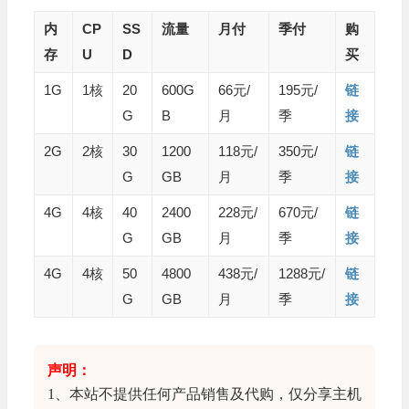
内
CP
SS
流量
月付
季付
购
存
U
D
买
1G
1核
20
600G
66元/
195元/
链
G
B
月
季
接
2G
2核
30
1200
118元/
350元/
链
G
GB
月
季
接
4G
4核
40
2400
228元/
670元/
链
G
GB
月
季
接
4G
4核
50
4800
438元/
1288元/
链
G
GB
月
季
接
声明：
1、本站不提供任何产品销售及代购，仅分享
主机