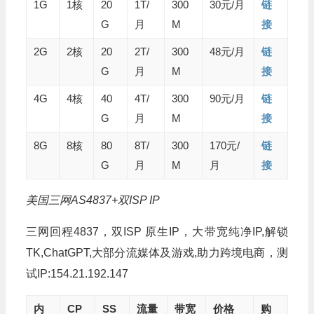
1G
1核
20
1T/
300
30元/月
链
G
月
M
接
2G
2核
20
2T/
300
48元/月
链
G
月
M
接
4G
4核
40
4T/
300
90元/月
链
G
月
M
接
8G
8核
80
8T/
300
170元/
链
G
月
M
月
接
美国三网AS4837+双ISP IP
三网回程4837，双ISP 原生IP，大带宽纯净IP,解锁
TK,ChatGPT,大部分流媒体及游戏,助力跨境电商，测
试IP:154.21.192.147
内
CP
SS
流量
带宽
价格
购