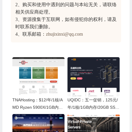
2、购买和使用中遇到的问题与本站无关，请联络
相关供应商处理。
3、资源搜集于互联网，如有侵犯你的权利，请及
时联系我们删除。
4、联系邮箱：
zhujixinxi@qq.com
TNAHosting：$12/年/1核/A
UQIDC：五一促销，125元/
MD Ryzen 5900X/1GB内存/
年/1核/1GB内存/20GB SSD
20GB NVMe空间/15TB流量/
空间/500GB流量/100Mbps-
1Gbps端口/KVM/芝加哥
1Gbps端口/KVM/香港/英国/
荷兰/德国/洛杉矶等