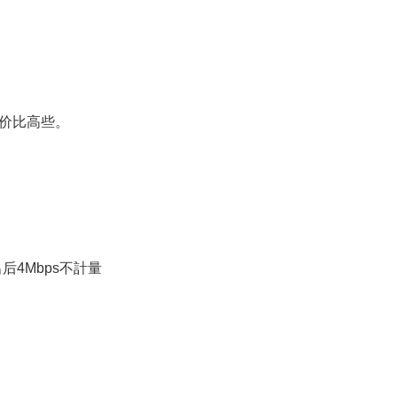
性价比高些。
出后4Mbps不計量