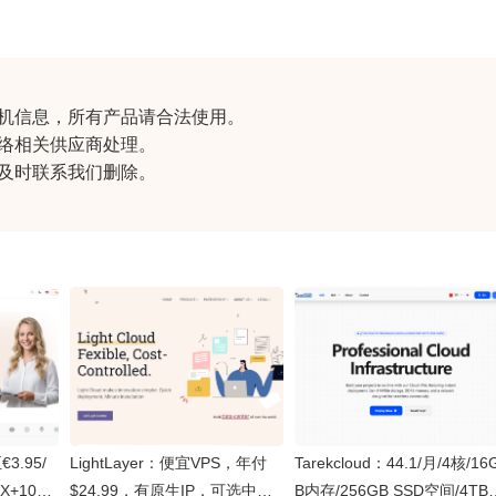
机信息
，所有产品请合法使用。
络相关供应商处理。
及时联系我们删除。
3.95/
LightLayer：便宜VPS，年付
Tarekcloud：44.1/月/4核/16
0X+10Gb
$24.99，有原生IP，可选中国
B内存/256GB SSD空间/4TB