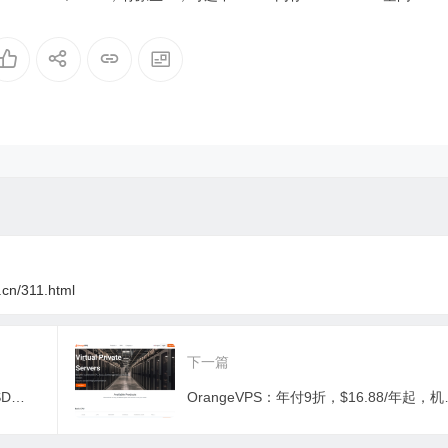
数据中心
(香港/台湾)/新加坡/美国
量/1Gbps端口/KVM/香港/国
线路
i.cn/311.html
下一篇
DMIT：$48.88/半年/2GB内存/20GB SSD空间/1TB流量/1Gbps-10Gbps端口/KVM/洛杉矶CN2 GIA
OrangeVPS：