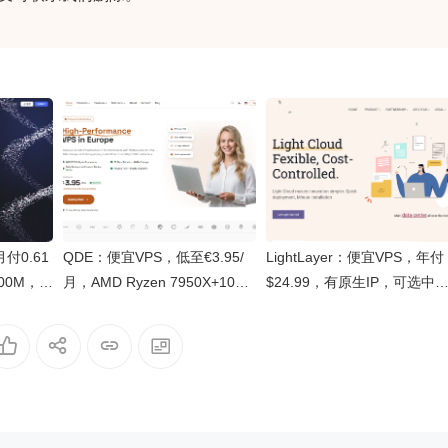
月付0.61
QDE：便宜VPS，低至€3.95/
LightLayer：便宜VPS，年付
00M，5
月，AMD Ryzen 7950X+10Gb
$24.99，有原生IP，可选中
P，同时
ps，荷兰阿姆斯特丹数据中心
(香港/台湾)/新加坡/美国