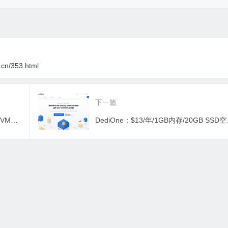
i.cn/353.html
下一篇
V.PS：€47.95/月/2核/4GB内存/30GB NVMe空间/1TB流量/1Gbps-2Gbps端口/KVM/日本CN2 GIA/9929/CMIN2
DediOne：$13/年/