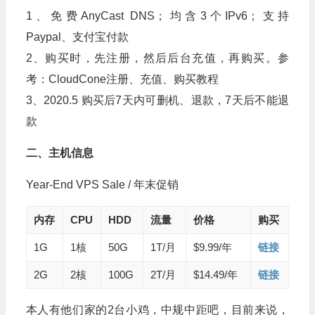
1、免费AnyCast DNS；均含3个IPv6；支持
Paypal、支付宝付款
2、购买时，先注册，然后后台充值，再购买。参
考：CloudCone注册、充值、购买教程
3、2020.5 购买后7天内可删机、退款，7天后不能退
款
二、主机信息
Year-End VPS Sale / 年末促销
内存
CPU
HDD
流量
价格
购买
1G
1核
50G
1T/月
$9.99/年
链接
2G
2核
100G
2T/月
$14.49/年
链接
本人有他们家的2台小鸡，中规中距吧，目前来说，