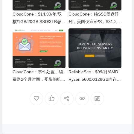
CloudCone：$14.99/年/双
CloudCone：纯SSD硬盘阵
核/1GB/20GB SSD/3TB@1
列，美国便宜VPS，$31.25/
Gbps/圣路易斯机房
年，3核/2G内存/60G SSD/1
Gbps/4T月流量
CloudCone：事件处置，续
ReliableSite：$99/月/AMD
费送2个月时间，受影响机器
Ryzen 5600X/128GB内存/1
折合2个月抵扣金额，共计4
TB NVMe硬盘/DDOS/不限
个月
流量/1Gbps带宽/DDOS/洛
杉矶/纽约/迈阿密