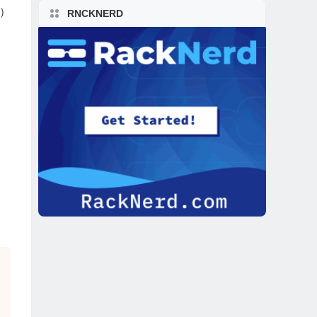
可）
RNCKNERD