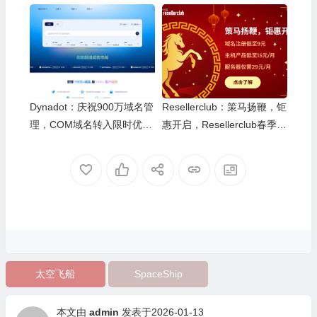
9/年，域名隐私度更高，超
our per Domain，年付10美
控方便更安全
金
Dynadot：庆祝900万域名管
Resellerclub：策马扬鞭，钜
理，COM域名转入限时优惠
惠开启，Resellerclub春季专
69元/年，更有域名组合等多
属促销
种优惠套餐
太空飞船
SpaceShip
本文由
admin
发表于2026-01-13