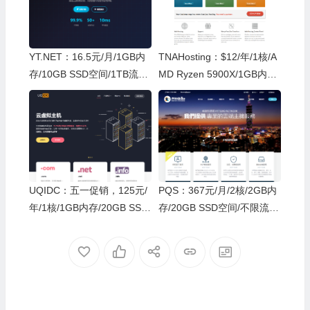
YT.NET：16.5元/月/1GB内
TNAHosting：$12/年/1核/A
存/10GB SSD空间/1TB流量/
MD Ryzen 5900X/1GB内存/
500Mbps-1.5Gbps端口/KV
20GB NVMe空间/15TB流量/
M/日本Softbank/IIJ
1Gbps端口/KVM/芝加哥
UQIDC：五一促销，125元/
PQS：367元/月/2核/2GB内
年/1核/1GB内存/20GB SSD
存/20GB SSD空间/不限流
空间/500GB流量/100Mbps-
量/200Mbps-1Gbps端口，
1Gbps端口/KVM/香港/英国/
独享/KVM/越南，动态IP
荷兰/德国/洛杉矶等