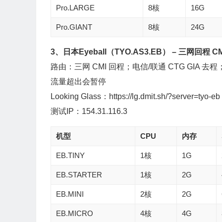
Pro.LARGE
8核
16G
Pro.GIANT
8核
24G
3、日本Eyeball（TYO.AS3.EB） – 三网回程 C
路由：三网 CMI 回程；电信/联通 CTG GIA 去程；移动
流量超出会暂停
Looking Glass：https://lg.dmit.sh/?server=tyo-eb
测试IP：154.31.116.3
机型
CPU
内存
EB.TINY
1核
1G
EB.STARTER
1核
2G
EB.MINI
2核
2G
EB.MICRO
4核
4G