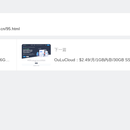
i.cn/95.html
下一篇
SpectraIP：€3.89/月/2核@AMD EPYC/6GB内存/120GB NVMe空间/10TB流量/10Gbsp端口/KVM/荷兰