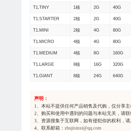
T1.TINY
1核
2G
40G
T1.STARTER
2核
2G
40G
T1.MINI
2核
4G
80G
T1.MICRO
4核
4G
80G
T1.MEDIUM
4核
8G
160G
T1.LARGE
8核
16G
320G
T1.GIANT
8核
24G
640G
声明：
1、本站不提供任何产品销售及代购，仅分享
主
2、购买和使用中遇到的问题与本站无关，请联
3、资源搜集于互联网，如有侵犯你的权利，请
4、联系邮箱：
zhujixinxi@qq.com