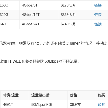
160G
4Gbps/6T
$179.9/月
链接
320G
4Gbps/12T
$369.9/月
链接
640G
4Gbps/24T
$749.9/月
链接
程ntt，联通双程ntt，此外还有绕美走lumen的情况，移动
停机，比如T1.WEE套餐会限制为50Mbps@不限流量。
带宽/流量
流量超出后
价格
购买
4G/1T
50Mbps/不限
36.9/年
购买