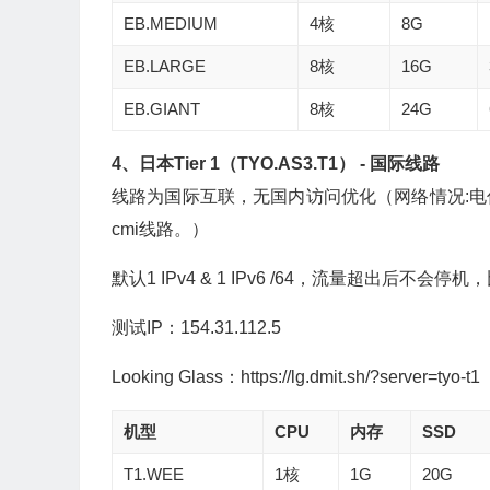
EB.MEDIUM
4核
8G
EB.LARGE
8核
16G
EB.GIANT
8核
24G
4、日本Tier 1（TYO.AS3.T1） - 国际线路
线路为国际互联，无国内访问优化（网络情况:电信双
cmi线路。）
默认1 IPv4 & 1 IPv6 /64，流量超出后不会
测试IP：154.31.112.5
Looking Glass：https://lg.dmit.sh/?server=tyo-t1
机型
CPU
内存
SSD
T1.WEE
1核
1G
20G