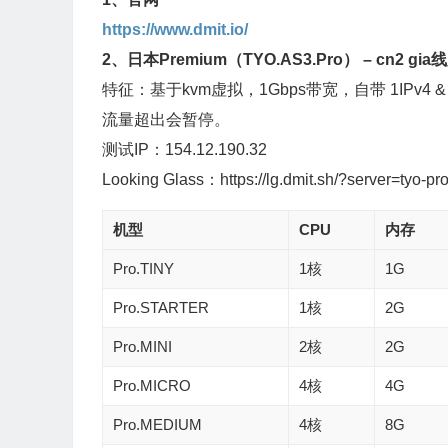
https://www.dmit.io/
2、日本Premium（TYO.AS3.Pro） – cn2 gia
特征：基于kvm虚拟，1Gbps带宽，自带 1IPv4 & 1 IP
流量超出会暂停。
测试IP：154.12.190.32
Looking Glass：https://lg.dmit.sh/?server=tyo-pr
机型
CPU
内存
Pro.TINY
1核
1G
Pro.STARTER
1核
2G
Pro.MINI
2核
2G
Pro.MICRO
4核
4G
Pro.MEDIUM
4核
8G