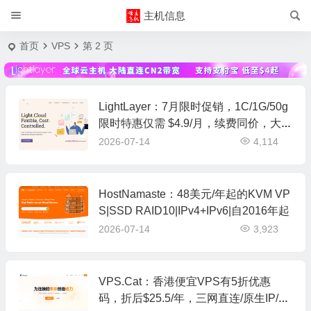
主机信息
首页
VPS
第 2 页
LightLayer：7月限时促销，1C/1G/50g
限时特惠仅需 $4.9/月，续费同价，大陆
优化/普通/国际线路可选，美国圣何塞
2026-07-14
4,114
云服务器
HostNamaste：48美元/年起的KVM VP
S|SSD RAID10|IPv4+IPv6|自2016年起
2026-07-14
3,923
VPS.Cat：香港便宜VPS有5折优惠
码，折后$25.5/年，三网直连/原生IP/最